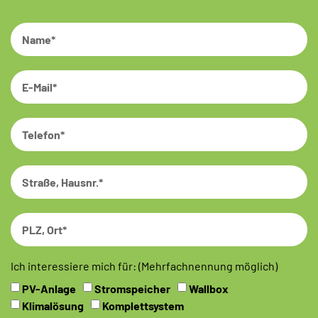
Ich interessiere mich für: (Mehrfachnennung möglich)
PV-Anlage
Stromspeicher
Wallbox
Klimalösung
Komplettsystem