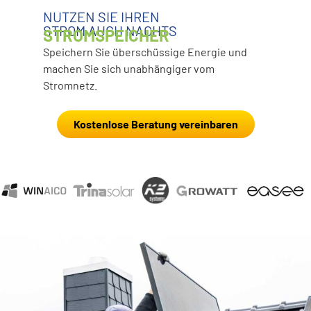
NUTZEN SIE IHREN
EI
STROM AUCH NACHTS
SO
STROMSPEICHER
WA
dort,
Speichern Sie überschüssige Energie und
Lade
nd
machen Sie sich unabhängiger vom
kost
Stromnetz.
Kostenlose Beratung vereinbaren