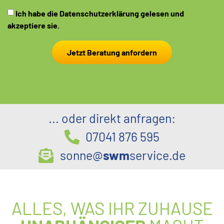
Ich habe die
Datenschutzerklärung
gelesen und
akzeptiere sie.
Jetzt Beratung anfordern
... oder direkt anfragen:
07041 876 595
sonne@
swm
service.de
ALLES, WAS IHR ZUHAUSE